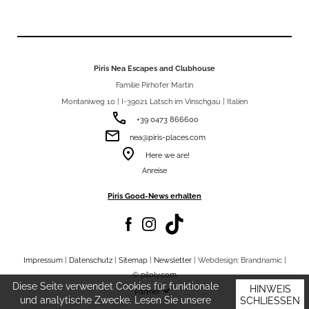
Piris Nea Escapes and Clubhouse
Familie Pirhofer Martin
Montaniweg 10 | I-39021 Latsch im Vinschgau | Italien
phone
+39 0473 866600
email
nea@piris-places.com
room
Here we are!
Anreise
Piris Good-News erhalten
Impressum
|
Datenschutz
|
Sitemap
|
Newsletter
| Webdesign: Brandnamic |
©
piloly.com
Diese Seite verwendet Cookies für funktionale
keyboard_arrow_down
HINWEIS
Partner
und analytische Zwecke. Lesen Sie unsere
SCHLIESSEN