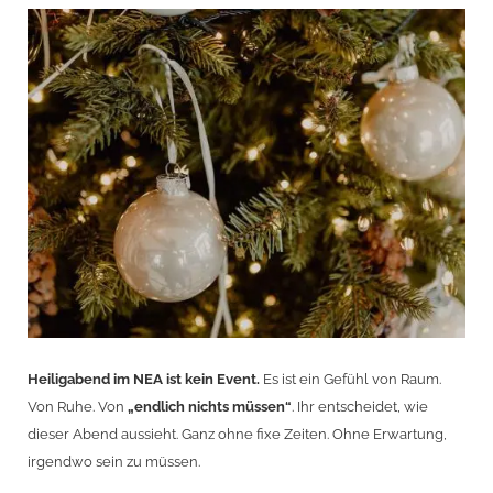
Heiligabend im NEA ist kein Event.
Es ist ein Gefühl von Raum.
Von Ruhe. Von
„endlich nichts müssen“
. Ihr entscheidet, wie
dieser Abend aussieht. Ganz ohne fixe Zeiten. Ohne Erwartung,
irgendwo sein zu müssen.