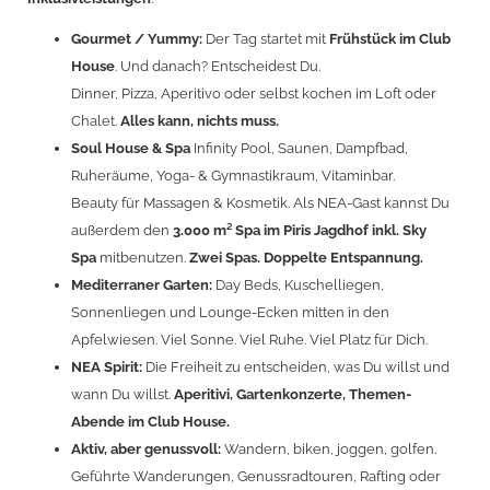
Gourmet / Yummy:
Der Tag startet mit
Frühstück im Club
House
. Und danach? Entscheidest Du.
Dinner, Pizza, Aperitivo oder selbst kochen im Loft oder
Chalet.
Alles kann, nichts muss.
Soul House & Spa
Infinity Pool, Saunen, Dampfbad,
Ruheräume, Yoga- & Gymnastikraum, Vitaminbar.
Beauty für Massagen & Kosmetik. Als NEA-Gast kannst Du
außerdem den
3.000 m² Spa im Piris Jagdhof inkl. Sky
Spa
mitbenutzen.
Zwei Spas. Doppelte Entspannung.
Mediterraner Garten:
Day Beds, Kuschelliegen,
Sonnenliegen und Lounge-Ecken mitten in den
Apfelwiesen. Viel Sonne. Viel Ruhe. Viel Platz für Dich.
NEA Spirit:
Die Freiheit zu entscheiden, was Du willst und
wann Du willst.
Aperitivi, Gartenkonzerte, Themen-
Abende im Club House.
Aktiv, aber genussvoll:
Wandern, biken, joggen, golfen.
Geführte Wanderungen, Genussradtouren, Rafting oder