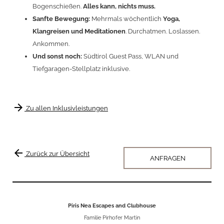
Bogenschießen.
Alles kann, nichts muss.
Sanfte Bewegung:
Mehrmals wöchentlich
Yoga,
Klangreisen und Meditationen
. Durchatmen. Loslassen.
Ankommen.
Und sonst noch:
Südtirol Guest Pass, WLAN und
Tiefgaragen-Stellplatz inklusive.
arrow_forward
Zu allen Inklusivleistungen
arrow_back
Zurück zur Übersicht
ANFRAGEN
Piris Nea Escapes and Clubhouse
Familie Pirhofer Martin