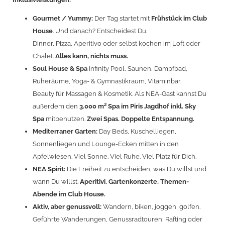
Gourmet / Yummy:
Der Tag startet mit
Frühstück im Club
House
. Und danach? Entscheidest Du.
Dinner, Pizza, Aperitivo oder selbst kochen im Loft oder
Chalet.
Alles kann, nichts muss.
Soul House & Spa
Infinity Pool, Saunen, Dampfbad,
Ruheräume, Yoga- & Gymnastikraum, Vitaminbar.
Beauty für Massagen & Kosmetik. Als NEA-Gast kannst Du
außerdem den
3.000 m² Spa im Piris Jagdhof inkl. Sky
Spa
mitbenutzen.
Zwei Spas. Doppelte Entspannung.
Mediterraner Garten:
Day Beds, Kuschelliegen,
Sonnenliegen und Lounge-Ecken mitten in den
Apfelwiesen. Viel Sonne. Viel Ruhe. Viel Platz für Dich.
NEA Spirit:
Die Freiheit zu entscheiden, was Du willst und
wann Du willst.
Aperitivi, Gartenkonzerte, Themen-
Abende im Club House.
Aktiv, aber genussvoll:
Wandern, biken, joggen, golfen.
Geführte Wanderungen, Genussradtouren, Rafting oder