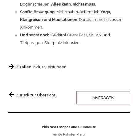
Bogenschießen.
Alles kann, nichts muss.
Sanfte Bewegung:
Mehrmals wöchentlich
Yoga,
Klangreisen und Meditationen
. Durchatmen. Loslassen.
Ankommen.
Und sonst noch:
Südtirol Guest Pass, WLAN und
Tiefgaragen-Stellplatz inklusive.
arrow_forward
Zu allen Inklusivleistungen
arrow_back
Zurück zur Übersicht
ANFRAGEN
Piris Nea Escapes and Clubhouse
Familie Pirhofer Martin